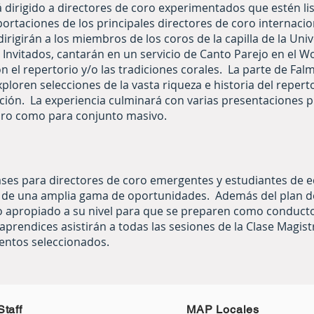
 dirigido a directores de coro experimentados que estén li
aportaciones de los principales directores de coro interna
irigirán a los miembros de los coros de la capilla de la Uni
nvitados, cantarán en un servicio de Canto Parejo en el Wor
 el repertorio y/o las tradiciones corales. La parte de Fal
loren selecciones de la vasta riqueza e historia del reperto
ción. La experiencia culminará con varias presentaciones pú
coro como para conjunto masivo.
ases para directores de coro emergentes y estudiantes de e
de una amplia gama de oportunidades. Además del plan de 
io apropiado a su nivel para que se preparen como conduct
aprendices asistirán a todas las sesiones de la Clase Magistr
entos seleccionados.
Staff
MAP Locales