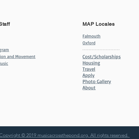
Staff
MAP Locales
Falmouth
Oxford
ogram
Cost/Scholarships
ation and Movement
Housing
usic
Travel
Apply
Photo Gallery
About
Copyright © 2019
musicacrossthepond.org
. All rights reserved.