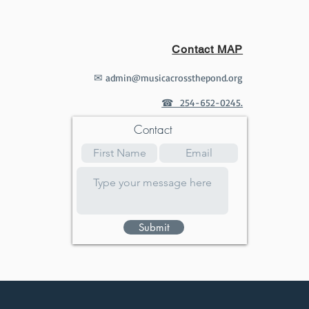
Contact MAP
✉
admin@musicacrossthepond.org
☎ 254-652-0245.
Contact
Submit