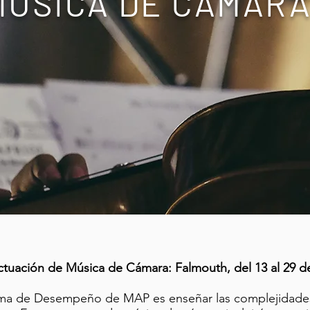
MÚSICA DE CÁMAR
ctuación de Música de Cámara: Falmouth, del 13 al 29 de
rama de Desempeño de MAP es enseñar las complejidad