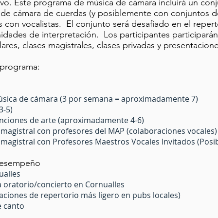
ivo. Este programa de música de cámara incluirá un con
 de cámara de cuerdas (y posiblemente con conjuntos de
con vocalistas. El conjunto será desafiado en el repert
nidades de interpretación. Los participantes participarán
res, clases magistrales, clases privadas y presentacione
 programa:
sica de cámara (3 por semana = aproximadamente 7)
3-5)
ciones de arte (aproximadamente 4-6)
magistral con profesores del MAP (colaboraciones vocales)
magistral con Profesores Maestros Vocales Invitados (Posi
Desempeño
ualles
oratorio/concierto en Cornualles
iones de repertorio más ligero en pubs locales)
e canto