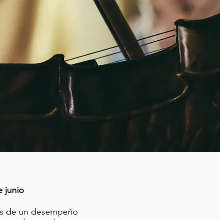
A
 junio
es de un desempeño